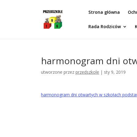
Idż do zawartości
Strona główna
Och
Rada Rodziców
harmonogram dni otw
utworzone przez
przedszkole
|
sty 9, 2019
harmonogram dni otwartych w szkołach podst