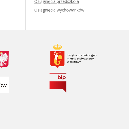
Osiągnięcia przedszkola
Osiągnięcia wychowanków