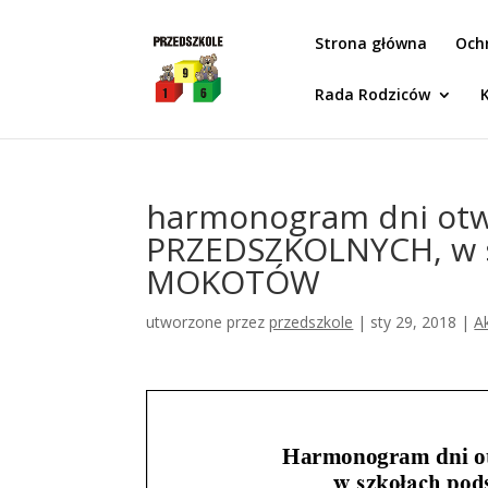
Idż do zawartości
Strona główna
Och
Rada Rodziców
harmonogram dni ot
PRZEDSZKOLNYCH, w s
MOKOTÓW
utworzone przez
przedszkole
|
sty 29, 2018
|
A