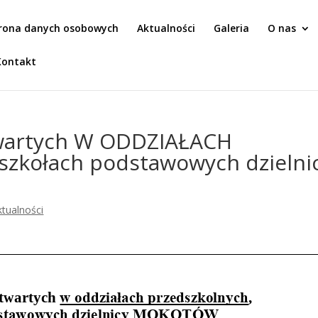
rona danych osobowych
Aktualności
Galeria
O nas
Kontakt
wartych W ODDZIAŁACH
zkołach podstawowych dzielni
ktualności