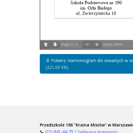
Page
1
/
2
Zoom
100%
📄
Pobierz: Harmonogram dni otwartych w 
(221,09 KB)
Przedszkole 196 "Kraina Misiów" w Warszawi
📞
(22) 841-44-75
|
Deklaracja dostępności