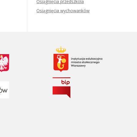
Osiągnięcia przedszkola
Osiągnięcia wychowanków