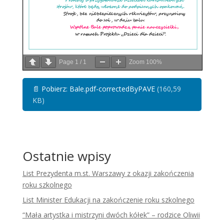
Page
1
/
1
Zoom
100%
📄
Pobierz: Bale.pdf-correctedByPAVE
(160,59
KB)
Ostatnie wpisy
List Prezydenta m.st. Warszawy z okazji zakończenia
roku szkolnego
List Minister Edukacji na zakończenie roku szkolnego
“Mała artystka i mistrzyni dwóch kółek” – rodzice Oliwii