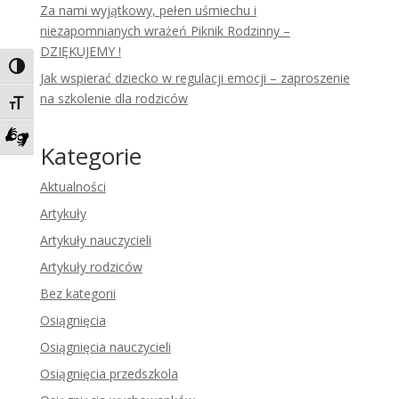
Za nami wyjątkowy, pełen uśmiechu i
niezapomnianych wrażeń Piknik Rodzinny –
DZIĘKUJEMY !
Toggle High Contrast
Jak wspierać dziecko w regulacji emocji – zaproszenie
na szkolenie dla rodziców
Toggle Font size
Kategorie
Zadzwoń do tłumacza języka migowego
Aktualności
Artykuły
Artykuły nauczycieli
Artykuły rodziców
Bez kategorii
Osiągnięcia
Osiągnięcia nauczycieli
Osiągnięcia przedszkola