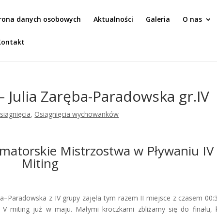
rona danych osobowych
Aktualności
Galeria
O nas
Kontakt
 Julia Zaręba-Paradowska gr.IV
siągnięcia
,
Osiągnięcia wychowanków
matorskie Mistrzostwa w Pływaniu IV
Miting
ba–Paradowska z IV grupy zajęła tym razem II miejsce z czasem 00:
V miting już w maju. Małymi kroczkami zbliżamy się do finału, 