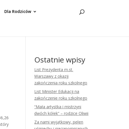
Dla Rodziców
Ostatnie wpisy
List Prezydenta m.st.
Warszawy z okazji
zakończenia roku szkolnego
List Minister Edukacji na
zakończenie roku szkolnego
“Mała artystka i mistrzyni
dwóch kółek” – rodzice Oliwii
36,26
Za nami wyjątkowy, pełen
który
uśmiechu i niezapomnianych