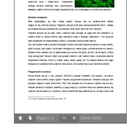
Page
1
/
2
Zoom
100%