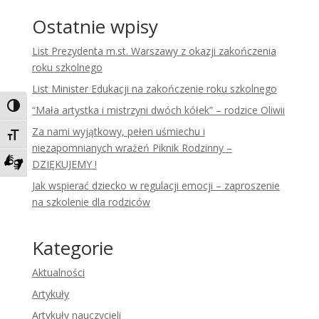
Ostatnie wpisy
List Prezydenta m.st. Warszawy z okazji zakończenia
roku szkolnego
List Minister Edukacji na zakończenie roku szkolnego
Toggle High Contrast
“Mała artystka i mistrzyni dwóch kółek” – rodzice Oliwii
Za nami wyjątkowy, pełen uśmiechu i
Toggle Font size
niezapomnianych wrażeń Piknik Rodzinny –
DZIĘKUJEMY !
Zadzwoń do tłumacza języka migowego
Jak wspierać dziecko w regulacji emocji – zaproszenie
na szkolenie dla rodziców
Kategorie
Aktualności
Artykuły
Artykuły nauczycieli