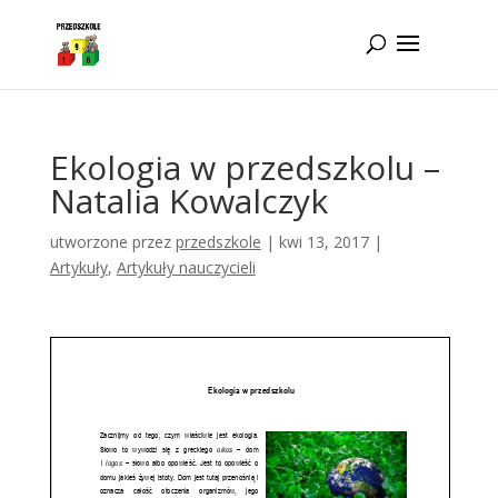
Idż do zawartości
Ekologia w przedszkolu –
Natalia Kowalczyk
utworzone przez
przedszkole
|
kwi 13, 2017
|
Artykuły
,
Artykuły nauczycieli