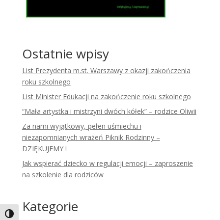
Ostatnie wpisy
List Prezydenta m.st. Warszawy z okazji zakończenia
roku szkolnego
List Minister Edukacji na zakończenie roku szkolnego
“Mała artystka i mistrzyni dwóch kółek” – rodzice Oliwii
Za nami wyjątkowy, pełen uśmiechu i
niezapomnianych wrażeń Piknik Rodzinny –
DZIĘKUJEMY !
Jak wspierać dziecko w regulacji emocji – zaproszenie
na szkolenie dla rodziców
Kategorie
Toggle High Contrast