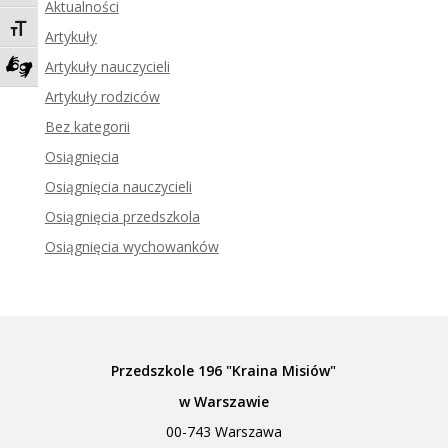
Aktualności
Toggle Font size
Artykuły
Artykuły nauczycieli
Zadzwoń do tłumacza języka migowego
Artykuły rodziców
Bez kategorii
Osiągnięcia
Osiągnięcia nauczycieli
Osiągnięcia przedszkola
Osiągnięcia wychowanków
Przedszkole 196 "Kraina Misiów"
w Warszawie
00-743 Warszawa