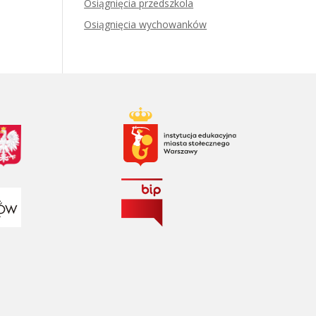
Osiągnięcia przedszkola
Osiągnięcia wychowanków