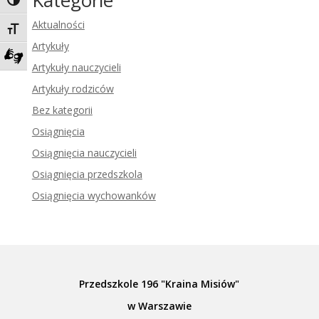
Kategorie
Toggle High Contrast
Aktualności
Toggle Font size
Artykuły
Artykuły nauczycieli
Zadzwoń do tłumacza języka migowego
Artykuły rodziców
Bez kategorii
Osiągnięcia
Osiągnięcia nauczycieli
Osiągnięcia przedszkola
Osiągnięcia wychowanków
Przedszkole 196 "Kraina Misiów"
w Warszawie