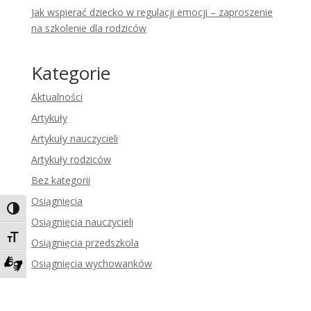
Jak wspierać dziecko w regulacji emocji – zaproszenie
na szkolenie dla rodziców
Kategorie
Aktualności
Artykuły
Artykuły nauczycieli
Artykuły rodziców
Bez kategorii
Osiągnięcia
Toggle High Contrast
Osiągnięcia nauczycieli
Toggle Font size
Osiągnięcia przedszkola
Osiągnięcia wychowanków
Zadzwoń do tłumacza języka migowego