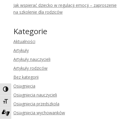
Jak wspierać dziecko w regulacji emocji – zaproszenie
na szkolenie dla rodziców
Kategorie
Aktualności
Artykuły
Artykuły nauczycieli
Artykuły rodziców
Bez kategorii
Osiągnięcia
Toggle High Contrast
Osiągnięcia nauczycieli
Toggle Font size
Osiągnięcia przedszkola
Osiągnięcia wychowanków
Zadzwoń do tłumacza języka migowego