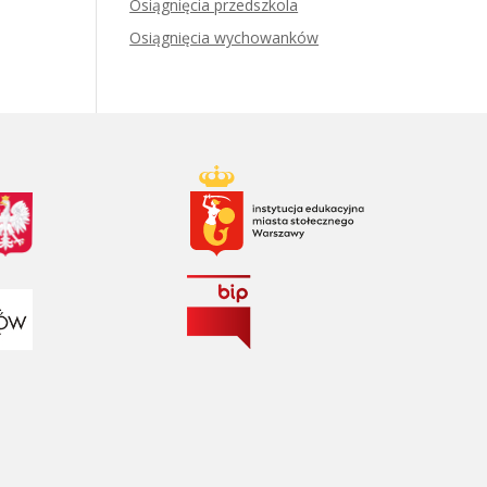
Osiągnięcia przedszkola
Osiągnięcia wychowanków