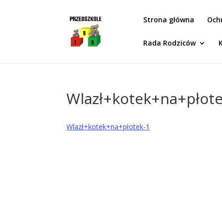
Idż do zawartości
Strona główna
Och
Rada Rodziców
Wlazł+kotek+na+płote
Wlazł+kotek+na+płotek-1