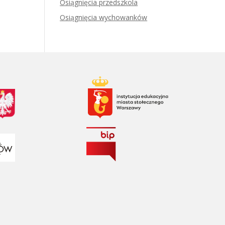
Osiągnięcia przedszkola
Osiągnięcia wychowanków