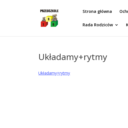
Idż do zawartości
Strona główna
Och
Rada Rodziców
Układamy+rytmy
Układamy+rytmy