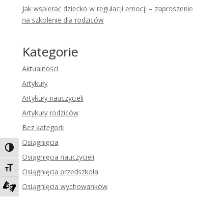
Jak wspierać dziecko w regulacji emocji – zaproszenie
na szkolenie dla rodziców
Kategorie
Aktualności
Artykuły
Artykuły nauczycieli
Artykuły rodziców
Bez kategorii
Osiągnięcia
Toggle High Contrast
Osiągnięcia nauczycieli
Toggle Font size
Osiągnięcia przedszkola
Osiągnięcia wychowanków
Zadzwoń do tłumacza języka migowego