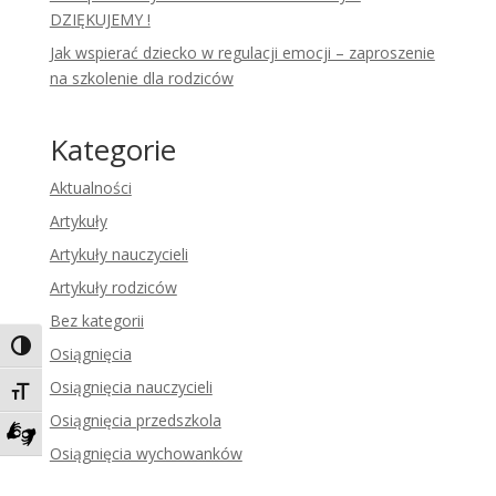
DZIĘKUJEMY !
Jak wspierać dziecko w regulacji emocji – zaproszenie
na szkolenie dla rodziców
Kategorie
Aktualności
Artykuły
Artykuły nauczycieli
Artykuły rodziców
Bez kategorii
Toggle High Contrast
Osiągnięcia
Osiągnięcia nauczycieli
Toggle Font size
Osiągnięcia przedszkola
Osiągnięcia wychowanków
Zadzwoń do tłumacza języka migowego