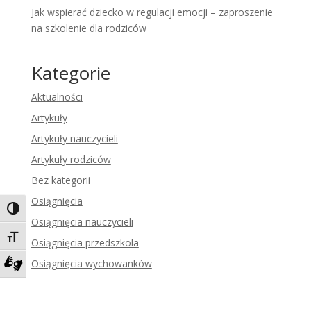
Jak wspierać dziecko w regulacji emocji – zaproszenie
na szkolenie dla rodziców
Kategorie
Aktualności
Artykuły
Artykuły nauczycieli
Artykuły rodziców
Bez kategorii
Osiągnięcia
Toggle High Contrast
Osiągnięcia nauczycieli
Toggle Font size
Osiągnięcia przedszkola
Osiągnięcia wychowanków
Zadzwoń do tłumacza języka migowego