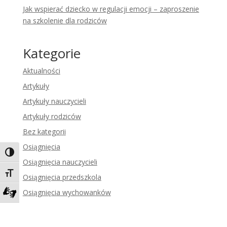
Jak wspierać dziecko w regulacji emocji – zaproszenie
na szkolenie dla rodziców
Kategorie
Aktualności
Artykuły
Artykuły nauczycieli
Artykuły rodziców
Bez kategorii
Osiągnięcia
Toggle High Contrast
Osiągnięcia nauczycieli
Toggle Font size
Osiągnięcia przedszkola
Osiągnięcia wychowanków
Zadzwoń do tłumacza języka migowego