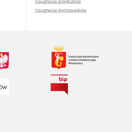
Osiągnięcia przedszkola
Osiągnięcia wychowanków