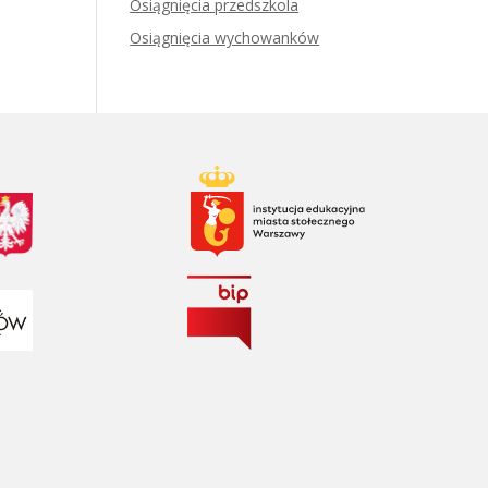
Osiągnięcia przedszkola
Osiągnięcia wychowanków