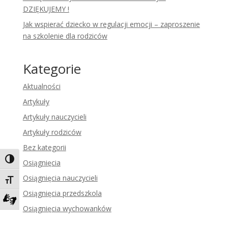
DZIĘKUJEMY !
Jak wspierać dziecko w regulacji emocji – zaproszenie
na szkolenie dla rodziców
Kategorie
Aktualności
Artykuły
Artykuły nauczycieli
Artykuły rodziców
Bez kategorii
Toggle High Contrast
Osiągnięcia
Osiągnięcia nauczycieli
Toggle Font size
Osiągnięcia przedszkola
Osiągnięcia wychowanków
Zadzwoń do tłumacza języka migowego