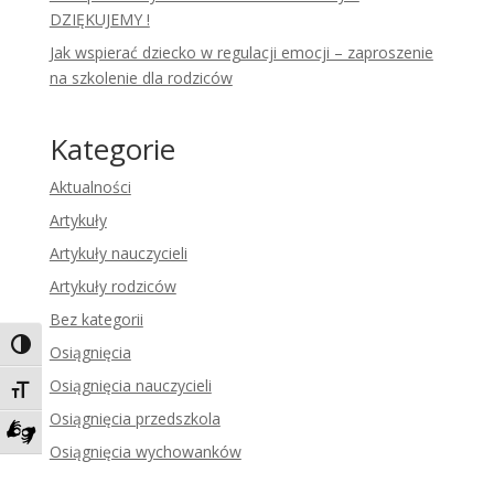
DZIĘKUJEMY !
Jak wspierać dziecko w regulacji emocji – zaproszenie
na szkolenie dla rodziców
Kategorie
Aktualności
Artykuły
Artykuły nauczycieli
Artykuły rodziców
Bez kategorii
Toggle High Contrast
Osiągnięcia
Osiągnięcia nauczycieli
Toggle Font size
Osiągnięcia przedszkola
Osiągnięcia wychowanków
Zadzwoń do tłumacza języka migowego