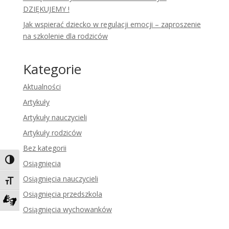
DZIĘKUJEMY !
Jak wspierać dziecko w regulacji emocji – zaproszenie
na szkolenie dla rodziców
Kategorie
Aktualności
Artykuły
Artykuły nauczycieli
Artykuły rodziców
Bez kategorii
Toggle High Contrast
Osiągnięcia
Osiągnięcia nauczycieli
Toggle Font size
Osiągnięcia przedszkola
Osiągnięcia wychowanków
Zadzwoń do tłumacza języka migowego