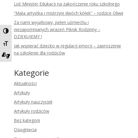
List Minister Edukacji na zakończenie roku szkolnego
“Mała artystka i mistrzyni dwóch kółek” – rodzice Oliwii
Za nami wyjątkowy, pełen uśmiechu i
niezapomnianych wrażeń Piknik Rodzinny –
Toggle High Contrast
DZIĘKUJEMY !
Toggle Font size
Jak wspierać dziecko w regulacji emocji – zaproszenie
na szkolenie dla rodziców
Zadzwoń do tłumacza języka migowego
Kategorie
Aktualności
Artykuły
Artykuły nauczycieli
Artykuły rodziców
Bez kategorii
Osiągnięcia