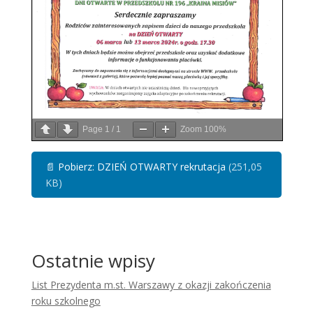
Page
1
/
1
Zoom
100%
📄
Pobierz: DZIEŃ OTWARTY rekrutacja
(251,05
KB)
Ostatnie wpisy
List Prezydenta m.st. Warszawy z okazji zakończenia
roku szkolnego