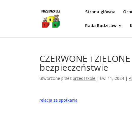
Idż do zawartości
Strona główna
Och
Rada Rodziców
CZERWONE i ZIELONE M
bezpieczeństwie
utworzone przez
przedszkole
|
kwi 11, 2024
|
A
relacja ze spotkania