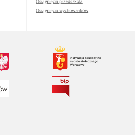
Osiągnięcia przedszkola
Osiągnięcia wychowanków