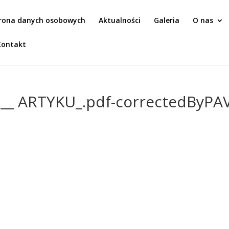
rona danych osobowych
Aktualności
Galeria
O nas
Kontakt
_o__ ARTYKU_.pdf-correctedByPA