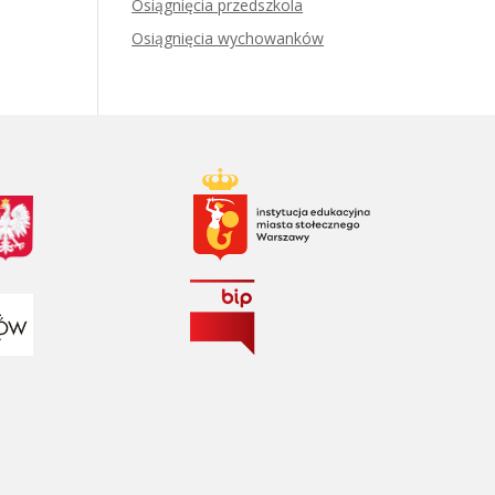
Osiągnięcia przedszkola
Osiągnięcia wychowanków