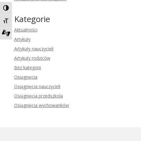
Toggle High Contrast
Kategorie
Toggle Font size
Aktualności
Artykuły
Zadzwoń do tłumacza języka migowego
Artykuły nauczycieli
Artykuły rodziców
Bez kategorii
Osiągnięcia
Osiągnięcia nauczycieli
Osiągnięcia przedszkola
Osiągnięcia wychowanków