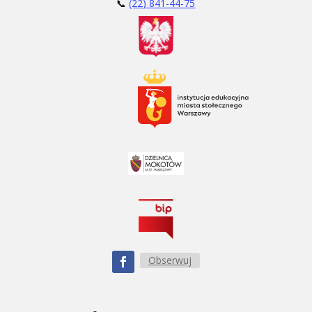
📞
(22) 841-44-75
Obserwuj