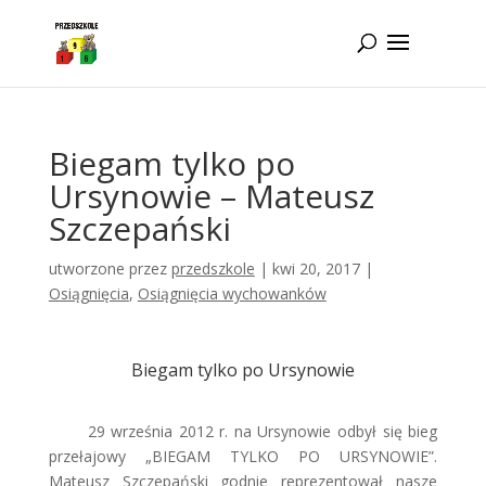
Idż do zawartości
Biegam tylko po
Ursynowie – Mateusz
Szczepański
utworzone przez
przedszkole
|
kwi 20, 2017
|
Osiągnięcia
,
Osiągnięcia wychowanków
Biegam tylko po Ursynowie
29 września 2012 r. na Ursynowie odbył się bieg
przełajowy „BIEGAM TYLKO PO URSYNOWIE”.
Mateusz Szczepański godnie reprezentował nasze