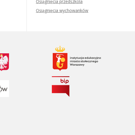
Osiągnięcia przedszkola
Osiągnięcia wychowanków