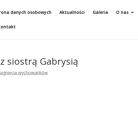
rona danych osobowych
Aktualności
Galeria
O nas
Kontakt
z siostrą Gabrysią
iągnięcia wychowanków