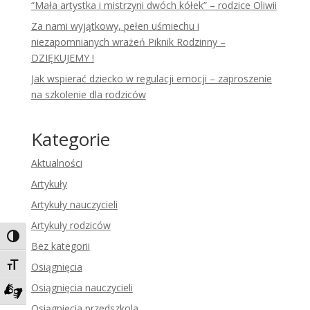
“Mała artystka i mistrzyni dwóch kółek” – rodzice Oliwii
Za nami wyjątkowy, pełen uśmiechu i
niezapomnianych wrażeń Piknik Rodzinny –
DZIĘKUJEMY !
Jak wspierać dziecko w regulacji emocji – zaproszenie
na szkolenie dla rodziców
Kategorie
Aktualności
Artykuły
Artykuły nauczycieli
Artykuły rodziców
Toggle High Contrast
Bez kategorii
Toggle Font size
Osiągnięcia
Osiągnięcia nauczycieli
Zadzwoń do tłumacza języka migowego
Osiągnięcia przedszkola