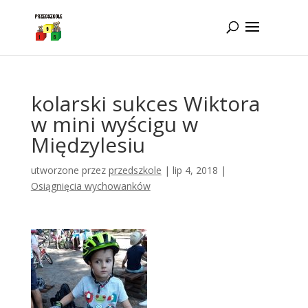
Idż do zawartości
kolarski sukces Wiktora
w mini wyścigu w
Międzylesiu
utworzone przez
przedszkole
|
lip 4, 2018
|
Osiągnięcia wychowanków