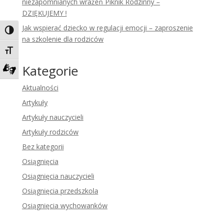
niezapomnianych wrażeń Piknik Rodzinny –
DZIĘKUJEMY !
Jak wspierać dziecko w regulacji emocji – zaproszenie
Toggle High Contrast
na szkolenie dla rodziców
Toggle Font size
Kategorie
Zadzwoń do tłumacza języka migowego
Aktualności
Artykuły
Artykuły nauczycieli
Artykuły rodziców
Bez kategorii
Osiągnięcia
Osiągnięcia nauczycieli
Osiągnięcia przedszkola
Osiągnięcia wychowanków